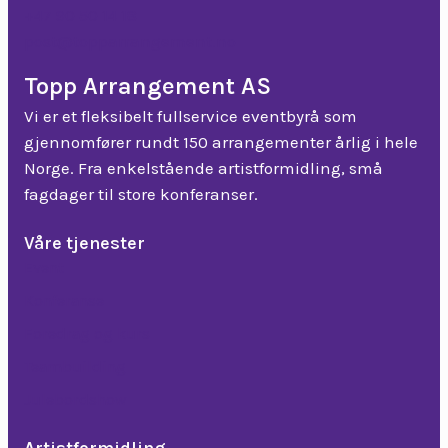
+47 90 50 14 18
post@topparrangement.no
Topp Arrangement AS
Vi er et fleksibelt fullservice eventbyrå som
gjennomfører rundt 150 arrangementer årlig i hele
Norge. Fra enkelstående artistformidling, små
fagdager til store konferanser.
Våre tjenester
Event
Konferanse
Foredrag og kurs
Teambuilding
Julebordshow
Artistformidling