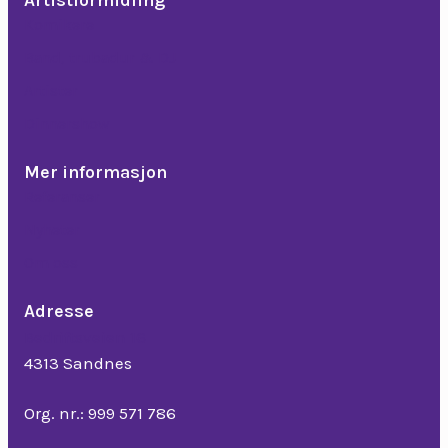
Komikere
Band, trubadur & DJ
Artister
Dinnershow
Mer informasjon
Referanser
Nyheter
Om oss
Adresse
Bedriftsveien 16
4313 Sandnes
Org. nr.: 999 571 786