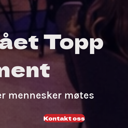
ået Topp
ment
der mennesker møtes
Kontakt oss