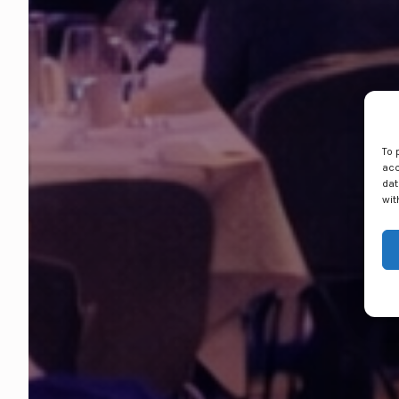
To 
acc
dat
wit