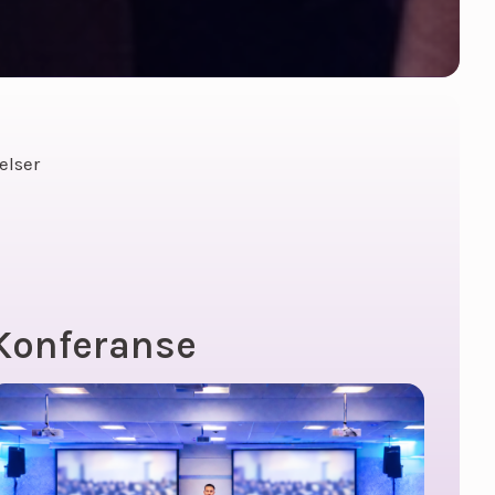
elser
Konferanse