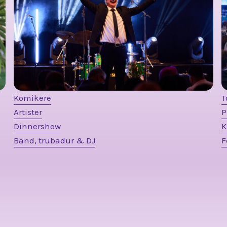
Komikere
T
Artister
P
Dinnershow
K
Band, trubadur & DJ
F