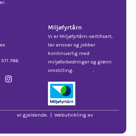
Miljøfyrtårn
en 16
Vi er Miljøfyrtårn-sertifisert,
es
tar ansvar og jobber
kontinuerlig med
9 571 786
miljøforbedringer og grønn
omstilling.
Les mer
.
for bruk
er gjeldende. | Webutvikling av
Hjelseth