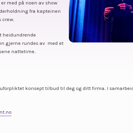
om er med på noen av show
derholdning fra kapteinen
 crew.
 et heidundrende
en gjerne rundes av med et
 sene nattetime.
t uforpliktet konsept tilbud til deg og ditt firma. I samar
nt.no