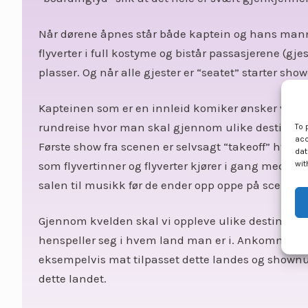
Når dørene åpnes står både kaptein og hans manns
flyverter i full kostyme og bistår passasjerene (gjes
plasser. Og når alle gjester er “seatet” starter show
Kapteinen som er en innleid komiker ønsker velk
rundreise hvor man skal gjennom ulike destinas
To 
acc
Første show fra scenen er selvsagt “takeoff” hvor
dat
wit
som flyvertinner og flyverter kjører i gang med f
salen til musikk før de ender opp oppe på scenen.
Gjennom kvelden skal vi oppleve ulike destinasjo
henspeller seg i hvem land man er i. Ankommer 
eksempelvis mat tilpasset dette landes og sho
dette landet.