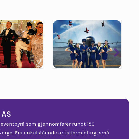
 AS
ice eventbyrå som gjennomfører rundt 150
Norge. Fra enkelstående artistformidling, små
er.