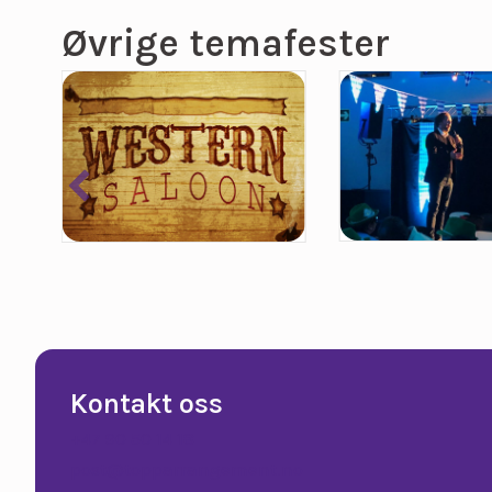
Øvrige temafester
Kontakt oss
+47 90 50 14 18
post@topparrangement.no