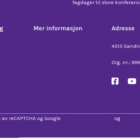
ng
Mer informasjon
Adresse
Referanser
Bedriftsvei
4313 Sandn
DJ
Nyheter
Om oss
Org. nr.: 99
t av reCAPTCHA og Google
Personvernerklæring
og
Vilkår 