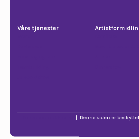
Våre tjenester
Artistformidli
Event
Komikere
Konferanse
Band, trubadur & 
Foredrag og kurs
Artister
Teambuilding
Dinnershow
Julebordshow
Personvernerklæring
| Denne siden er beskytte