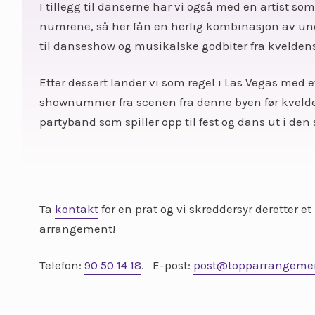
I tillegg til danserne har vi også med en artist s
numrene, så her fån en herlig kombinasjon av un
til danseshow og musikalske godbiter fra kveldens
Etter dessert lander vi som regel i Las Vegas med
shownummer fra scenen fra denne byen før kveld
partyband som spiller opp til fest og dans ut i den
Ta
kontakt
for en prat og vi skreddersyr deretter e
arrangement!
Telefon:
90 50 14 18
. E-post:
post@topparrangeme