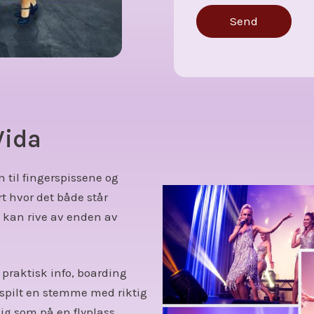
Send
Vida
 til fingerspissene og
t hvor det både står
 kan rive av enden av
 praktisk info, boarding
nspilt en stemme med riktig
ig som på en flyplass.