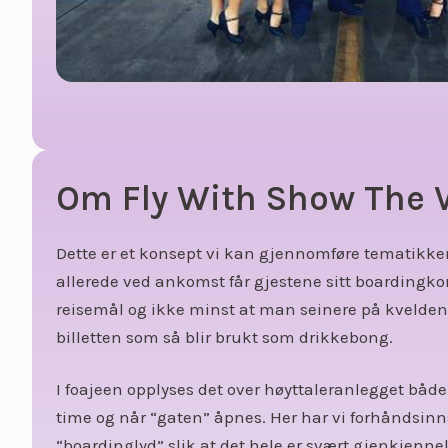
Om Fly With Show The 
Dette er et konsept vi kan gjennomføre tematikken
allerede ved ankomst får gjestene sitt boardingkor
reisemål og ikke minst at man seinere på kvelden
billetten som så blir brukt som drikkebong.
I foajeen opplyses det over høyttaleranlegget både
time og når “gaten” åpnes. Her har vi forhåndsin
“boardinglyd” slik at det hele er svært gjenkjennel