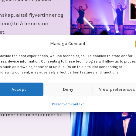
kap, altså flyvertinner og
tene) til å finne sine
et.
Manage Consent
ommen til kveldens
joner gjennom kvelden.
provide the best experiences, we use technologies like cookies to store and/or
ess device information. Consenting to these technologies will allow us to proce
 danserne som er utkledd
a such as browsing behavior or unique IDs on this site. Not consenting or
hdrawing consent, may adversely affect certain features and functions.
ørste show nummer bak fra
Accept
Deny
View preferences
ner hvor hver destinasjon
Personvern
Kontakt
man India får man
wnummer / dansenummer fra