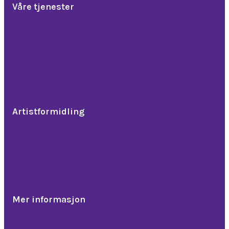
Våre tjenester
Event
Konferanse
Foredrag og kurs
Teambuilding
Julebordshow
Artistformidling
Komikere
Band, trubadur & DJ
Artister
Dinnershow
Mer informasjon
Referanser
Nyheter