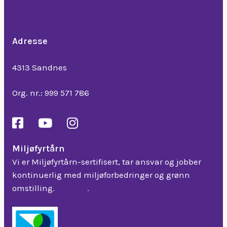
Om oss
Adresse
Bedriftsveien 16
4313 Sandnes
Org. nr.: 999 571 786
Miljøfyrtårn
Vi er Miljøfyrtårn-sertifisert, tar ansvar og jobber
kontinuerlig med miljøforbedringer og grønn
omstilling.
Les mer
.