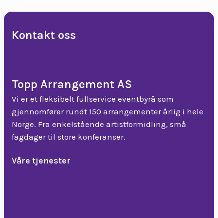
Kontakt oss
+47 90 50 14 18
post@topparrangement.no
Topp Arrangement AS
Vi er et fleksibelt fullservice eventbyrå som
gjennomfører rundt 150 arrangementer årlig i hele
Norge. Fra enkelstående artistformidling, små
fagdager til store konferanser.
Våre tjenester
Event
Konferanse
Foredrag og kurs