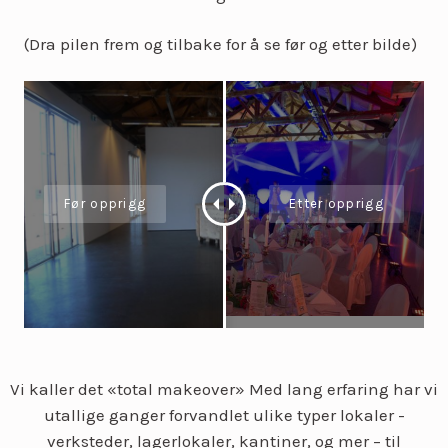
(Dra pilen frem og tilbake for å se før og etter bilde)
Vi kaller det «total makeover» Med lang erfaring har vi
utallige ganger forvandlet ulike typer lokaler -
verksteder, lagerlokaler, kantiner, og mer – til