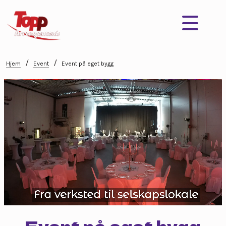
/
/
Hjem
Event
Event på eget bygg