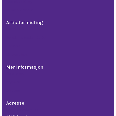
Teambuilding
Julebordshow
Artistformidling
Komikere
Band, trubadur & DJ
Artister
Dinnershow
Mer informasjon
Referanser
Nyheter
Om oss
Adresse
Bedriftsveien 16