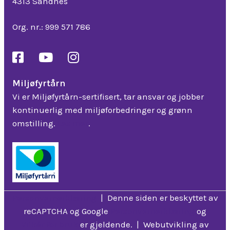
4313 Sandnes
Org. nr.: 999 571 786
Miljøfyrtårn
Vi er Miljøfyrtårn-sertifisert, tar ansvar og jobber
kontinuerlig med miljøforbedringer og grønn
omstilling.
Les mer
.
Personvernerklæring
| Denne siden er beskyttet av
reCAPTCHA og Google
Personvernerklæring
og
Vilkår for bruk
er gjeldende. | Webutvikling av