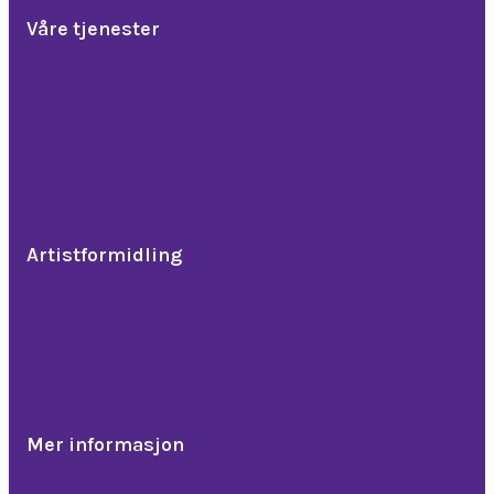
Våre tjenester
Event
Konferanse
Foredrag og kurs
Teambuilding
Julebordshow
Artistformidling
Komikere
Band, trubadur & DJ
Artister
Dinnershow
Mer informasjon
Referanser