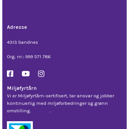
Nyheter
Om oss
Adresse
Bedriftsveien 16
4313 Sandnes
Org. nr.: 999 571 786
Miljøfyrtårn
Vi er Miljøfyrtårn-sertifisert, tar ansvar og jobber
kontinuerlig med miljøforbedringer og grønn
omstilling.
Les mer
.