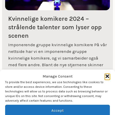
Kvinnelige komikere 2024 –
strålende talenter som lyser opp
scenen
Imponerende gruppe kvinnelige komikere På vår
nettside har vi en imponerende gruppe
kvinnelige komikere, og vi samarbeider også
med flere andre. Blant de nye stjernene skinner
komiker Sandra Spjelkavik fra Bergen.
Manage Consent
Spjelkavik ble nominert til Komiprisen i
To provide the best experiences, we use technologies like cookies to
kategorien "Årets nykommer" i 2017. Hun kan by
store and/or access device information. Consenting to these
på en herlig kombinasjon av stand-up,
technologies will allow us to process data such as browsing behavior or
unique IDs on this site. Not consenting or withdrawing consent, may
humoristiske og musikalske innslag....
adversely affect certain features and functions.
Accept