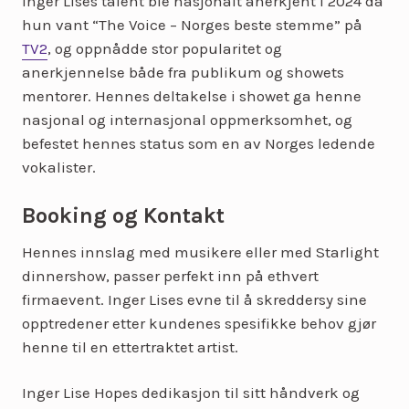
Inger Lises talent ble nasjonalt anerkjent i 2024 da
hun vant “The Voice – Norges beste stemme” på
TV2
, og oppnådde stor popularitet og
anerkjennelse både fra publikum og showets
mentorer. Hennes deltakelse i showet ga henne
nasjonal og internasjonal oppmerksomhet, og
befestet hennes status som en av Norges ledende
vokalister.
Booking og Kontakt
Hennes innslag med musikere eller med Starlight
dinnershow, passer perfekt inn på ethvert
firmaevent. Inger Lises evne til å skreddersy sine
opptredener etter kundenes spesifikke behov gjør
henne til en ettertraktet artist.
Inger Lise Hopes dedikasjon til sitt håndverk og