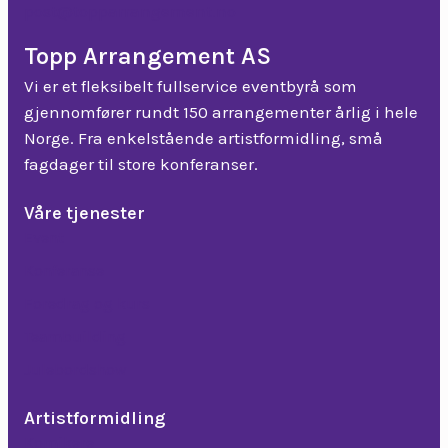
post@topparrangement.no
Topp Arrangement AS
Vi er et fleksibelt fullservice eventbyrå som
gjennomfører rundt 150 arrangementer årlig i hele
Norge. Fra enkelstående artistformidling, små
fagdager til store konferanser.
Våre tjenester
Event
Konferanse
Foredrag og kurs
Teambuilding
Julebordshow
Artistformidling
Komikere