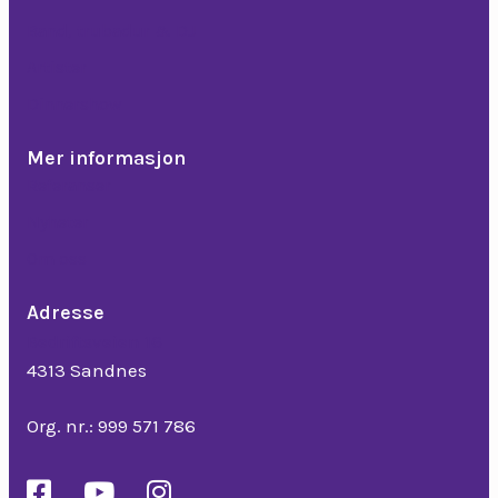
Band, trubadur & DJ
Artister
Dinnershow
Mer informasjon
Referanser
Nyheter
Om oss
Adresse
Bedriftsveien 16
4313 Sandnes
Org. nr.: 999 571 786