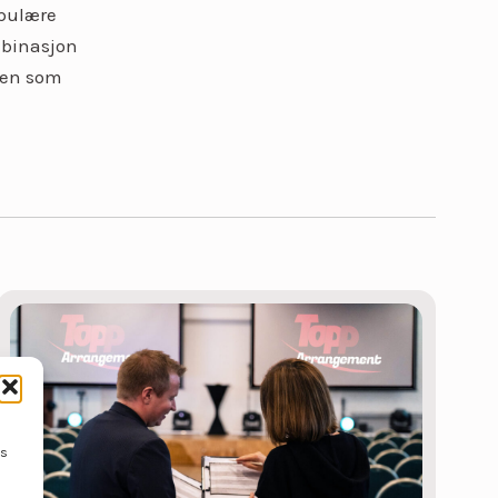
opulære
mbinasjon
rden som
ss