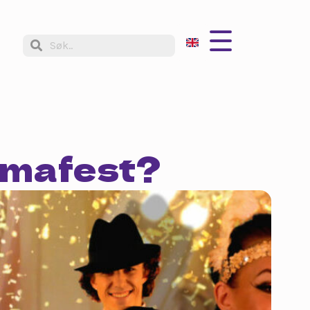
emafest?