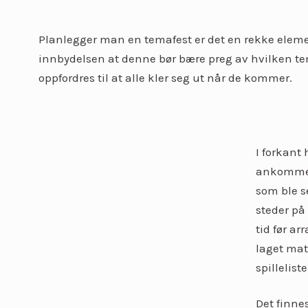
Planlegger man en temafest er det en rekke elem
innbydelsen at denne bør bære preg av hvilken temaf
oppfordres til at alle kler seg ut når de kommer.
I forkant 
ankommer 
som ble s
steder på
tid før a
laget mat
spillelis
Det finne