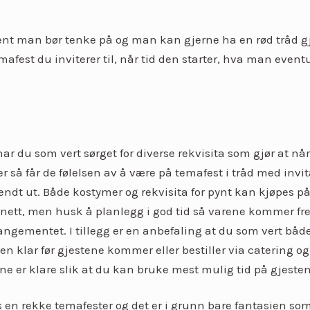
ent man bør tenke på og man kan gjerne ha en rød tråd g
est du inviterer til, når tid den starter, hva man eventue
har du som vert sørget for diverse rekvisita som gjør at nå
så får de følelsen av å være på temafest i tråd med invi
endt ut. Både kostymer og rekvisita for pynt kan kjøpes på
 nett, men husk å planlegg i god tid så varene kommer fr
rrangementet. I tillegg er en anbefaling at du som vert båd
en klar før gjestene kommer eller bestiller via catering og
tene er klare slik at du kan bruke mest mulig tid på gjeste
s en rekke temafester og det er i grunn bare fantasien som