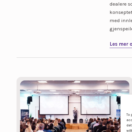
dealere s
konseptet
med innle
gjenspeil
Les mer 
To 
acc
dat
wit