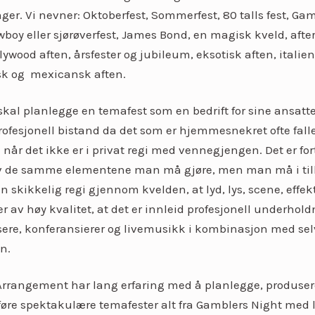
ger. Vi nevner: Oktoberfest, Sommerfest, 80 talls fest, Ga
wboy eller sjørøverfest, James Bond, en magisk kveld, after
lywood aften, årsfester og jubileum, eksotisk aften, italien
sk og mexicansk aften.
al planlegge en temafest som en bedrift for sine ansatt
profesjonell bistand da det som er hjemmesnekret ofte fall
når det ikke er i privat regi med vennegjengen. Det er for
 de samme elementene man må gjøre, men man må i til
en skikkelig regi gjennom kvelden, at lyd, lys, scene, effek
 er av høy kvalitet, at det er innleid profesjonell underho
re, konferansierer og livemusikk i kombinasjon med se
n.
 Arrangement har lang erfaring med å planlegge, produser
re spektakulære temafester alt fra Gamblers Night med l