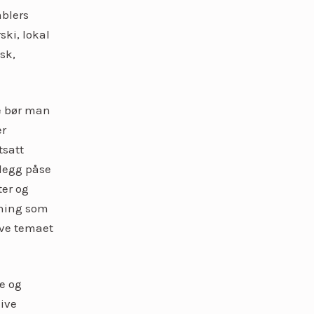
mblers
ski, lokal
sk,
e bør man
er
tsatt
legg påse
ter og
ldning som
lve temaet
e og
ive