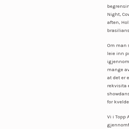
begrensin
Night, Co
aften, Hol
brasilian
Om man sk
leie inn 
igjennom 
mange av
at det er 
rekvisita
showdanse
for kvelde
Vi i Topp
gjennomfø