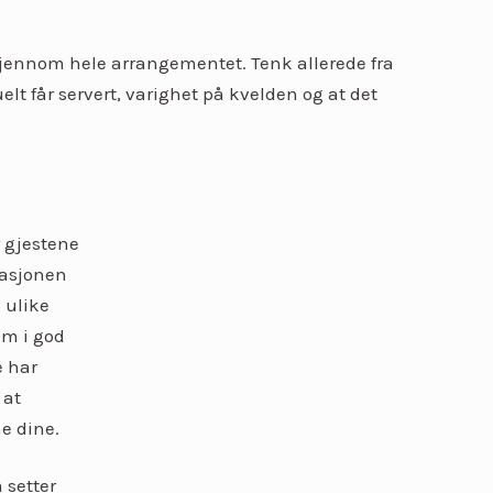
jennom hele arrangementet. Tenk allerede fra
lt får servert, varighet på kvelden og at det
r gjestene
tasjonen
 ulike
em i god
e har
 at
ne dine.
 setter