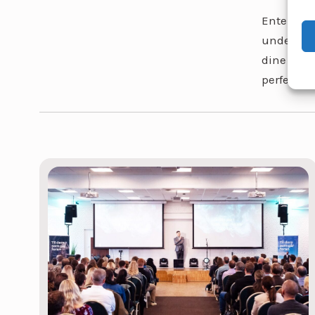
Enten du l
underhold
dine beho
perfekte a