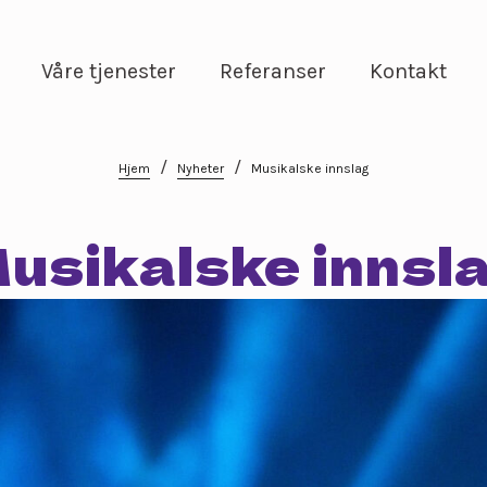
Våre tjenester
Referanser
Kontakt
/
/
Hjem
Nyheter
Musikalske innslag
usikalske innsl