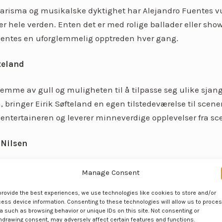
arisma og musikalske dyktighet har Alejandro Fuentes 
ver hele verden. Enten det er med rolige ballader eller sho
uentes en uforglemmelig opptreden hver gang.
teland
emme av gull og muligheten til å tilpasse seg ulike sjan
 bringer Eirik Søfteland en egen tilstedeværelse til scene
 entertaineren og leverer minneverdige opplevelser fra sc
 Nilsen
arisk figur innen norsk musikk, Åge Sten Nilsen, har etab
Manage Consent
 landets fremste artister. Med sin utstråling, fantastisk
provide the best experiences, we use technologies like cookies to store and/or
sive sceneshow, kan det godt hende at gjestene ender o
ess device information. Consenting to these technologies will allow us to proce
på en Queen-låt eller to.
a such as browsing behavior or unique IDs on this site. Not consenting or
hdrawing consent, may adversely affect certain features and functions.