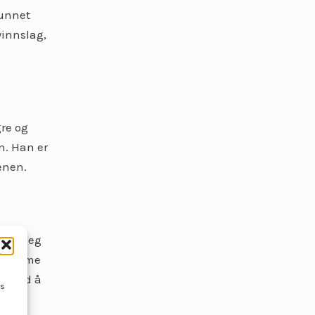
vunnet
winnslag,
gre og
n. Han er
enen.
lert seg
e stemme
pp med å
ss