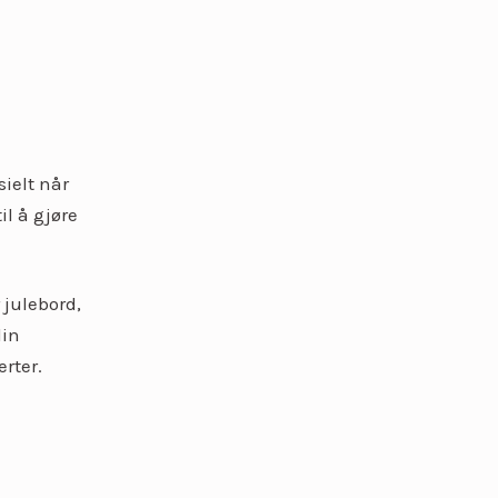
ielt når
il å gjøre
 julebord,
din
rter.