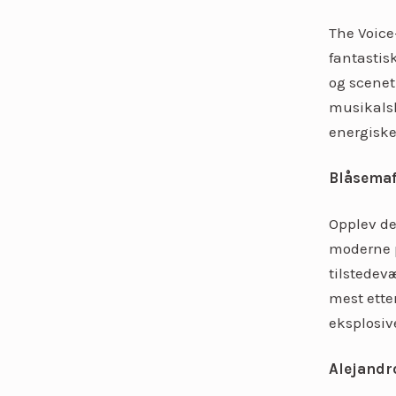
The Voice
fantastis
og scenet
musikalsk
energiske
Blåsemaf
Opplev de
moderne 
tilstedev
mest ett
eksplosi
Alejandr