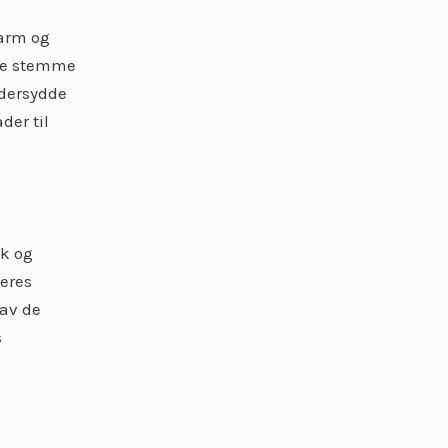
jarm og
lle stemme
ddersydde
der til
kk og
eres
 av de
s