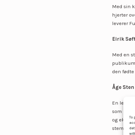
Med sin k
hjerter o
leverer F
Eirik Søf
Med en st
publikum,
den fødte
Åge Sten
En legend
som en av
To 
og eksplo
acc
stemme i 
dat
wit