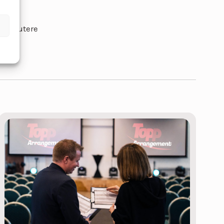
riktig
å diskutere
en