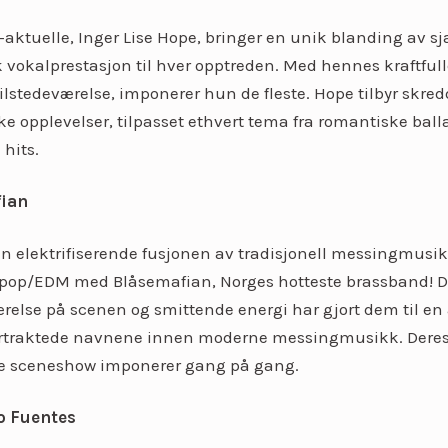
-aktuelle, Inger Lise Hope, bringer en unik blanding av s
k vokalprestasjon til hver opptreden. Med hennes kraftfu
ilstedeværelse, imponerer hun de fleste. Hope tilbyr skre
e opplevelser, tilpasset ethvert tema fra romantiske balla
 hits.
ian
n elektrifiserende fusjonen av tradisjonell messingmusi
pop/EDM med Blåsemafian, Norges hotteste brassband! D
ærelse på scenen og smittende energi har gjort dem til en
ertraktede navnene innen moderne messingmusikk. Dere
ve sceneshow imponerer gang på gang.
o Fuentes